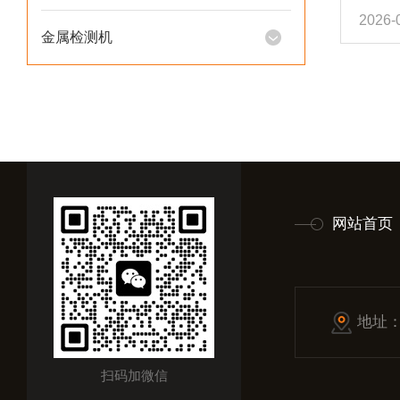
2026-
了产
金属检测机
品质
件，
体物
品质
能调
耗时...
网站首页
地址
扫码加微信