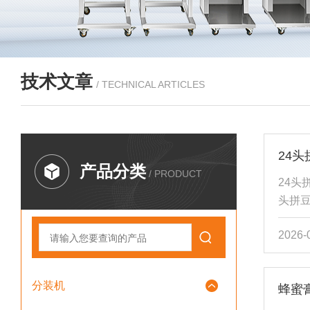
技术文章
/ TECHNICAL ARTICLES
24
产品分类
/ PRODUCT
24头
头拼
DIY
2026-
进的
颗粒
支持
分装机
蜂蜜
自动
产品