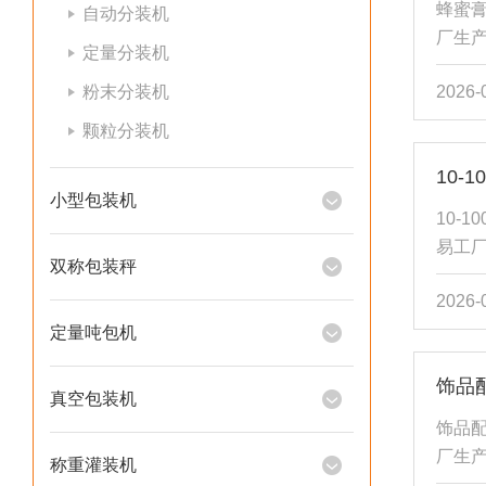
蜂蜜膏
自动分装机
质包装
厂生
定量分装机
独...
本公
粉末分装机
2026-
膏体
通原
颗粒分装机
行程
10
特点
小型包装机
度高
10-
分均采
易工
双称包装秤
灌装
2026-
是通
浓度
定量吨包机
量。
饰品
构简
真空包装机
理，机
饰品配
湾Ai
厂生
称重灌装机
速调