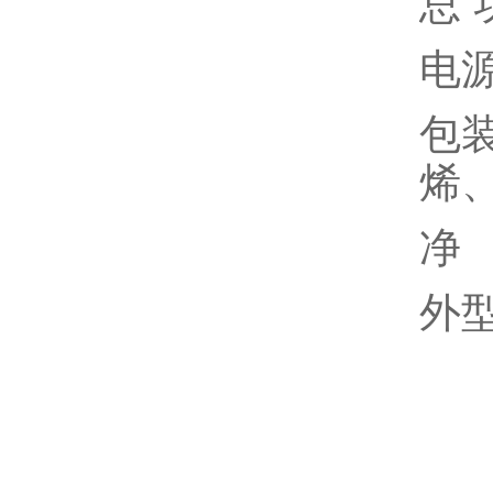
总 
电源
包
烯
净 
外型