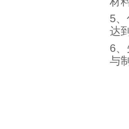
材
5
达
6
与