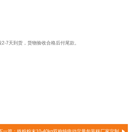
2-7天到货，货物验收合格后付尾款。
下一篇：
铁粉粉末10-40kg双称纯电动定量包装秤厂家定制