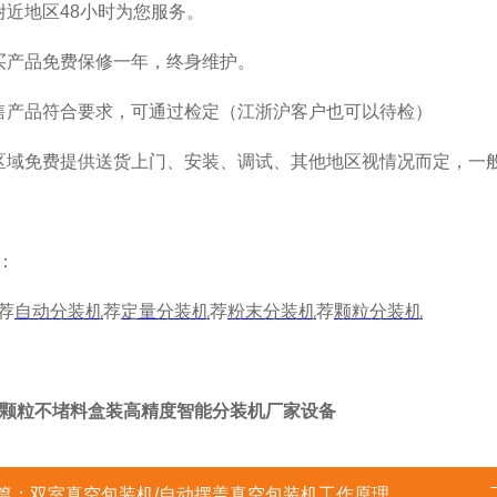
附近地区48小时为您服务。
买产品免费保修一年，终身维护。
售产品符合要求，可通过检定（江浙沪客户也可以待检）
区域免费提供送货上门、安装、调试、其他地区视情况而定，一般
：
荐
自动分装机
荐
定量分装机
荐
粉末分装机
荐
颗粒分装机
豆颗粒不堵料盒装高精度智能分装机厂家设备
篇：
双室真空包装机/自动摆盖真空包装机工作原理