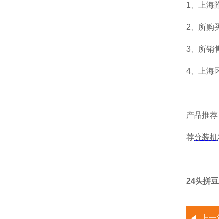
1、上海
2、所购
3、所销
4、上海
产品推荐
荐
分装机
24头拼
上一