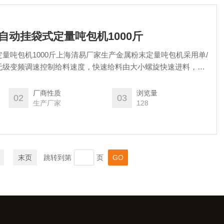
自动挂袋式定量吨包机1000斤
量吨包机1000斤上海清易厂家生产金属粉末定量吨包机采用单/
无级变频调速控制给料速度，快速给料由大小螺旋快速进料，慢
。
厂商性质
浏览量
02
03
生产厂家
128
末页
跳转到第
页