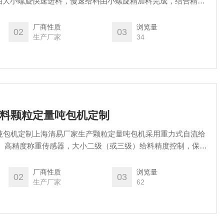
由大小螺旋快速进料，慢速给料由小螺旋精加料完成，结合精度
的自动控制，性能稳定可靠。灌装时只需人工挂袋，给定信号
动计量、满称时自动停机
厂商性质
浏览量
02
03
生产厂家
34
克所塑料颗粒定量吨包机定制
粒定量吨包机定制上海清易厂家生产颗粒定量吨包机采用重力式自流给
 、高精度称重传感器，大小二级（或三级）给料精度控制，保证
厂商性质
浏览量
02
03
生产厂家
62