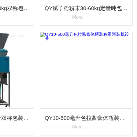
QY大豆颗粒物料20-60kg双称包装秤厂家
QY腻子粉粉末30-60kg定量吨包机设备
More
QY肥料颗粒10-50公斤双称包装秤图片
QY10-500毫升色拉酱膏体瓶装称重灌装机设备
More