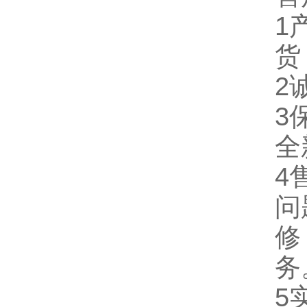
1
货
2
3
全
4
问
修
务
5