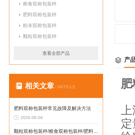
粮食双称包装秤
肥料双称包装秤
粉末双称包装秤
颗粒双称包装秤
查看全部产品
产
肥
相关文章
/ ARTICLE
上
肥料双称包装秤常见故障及解决方法
2026-08-04
定
颗粒双称包装秤/粮食双称包装秤/肥料双称包装秤定制