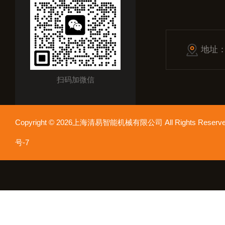
地址
扫码加微信
Copyright © 2026上海清易智能机械有限公司 All Rights Res
号-7