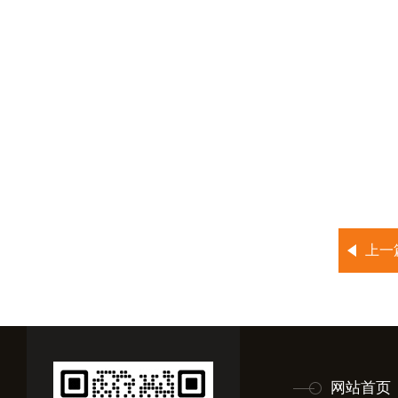
上一
网站首页