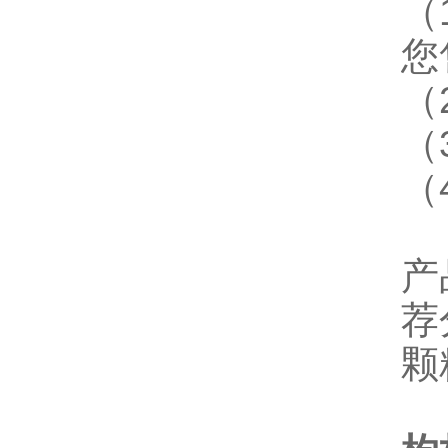
（
您
（
（
（
产
荐
颗