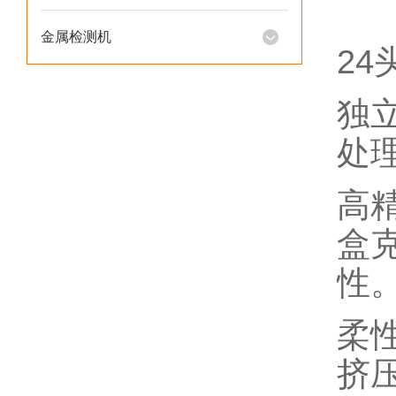
金属检测机
2
独
处
高
盒
性
柔
挤