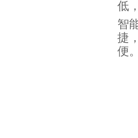
低
智
捷
便