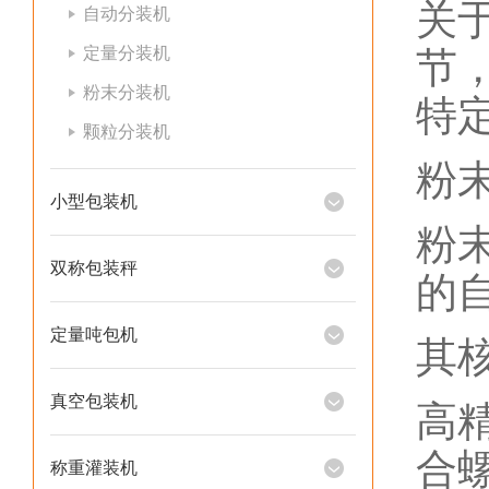
关
自动分装机
定量分装机
节
粉末分装机
特
颗粒分装机
‌
小型包装机
粉
双称包装秤
的
定量吨包机
其
真空包装机
‌
合
称重灌装机