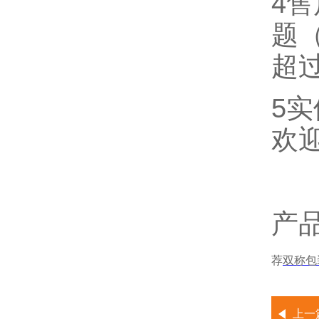
4
题
超
5
欢
产
荐
双称包
上一