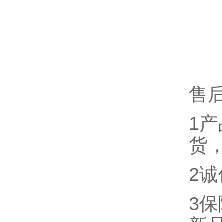
售
1
货
2
3