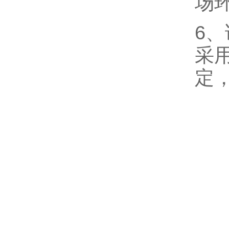
场
6
采
定