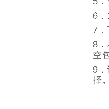
5
6
7
8
空包
9
择