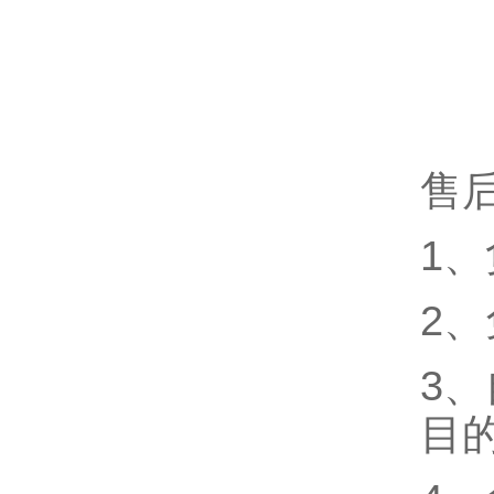
售
1
2
3
目