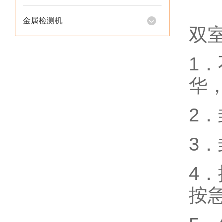
金属检测机
双
1
华
2
3．
4
按