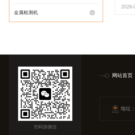
2026-
下料
金属检测机
持全
拣，
稳定
按期
客户
近...
网站首页
地址
扫码加微信