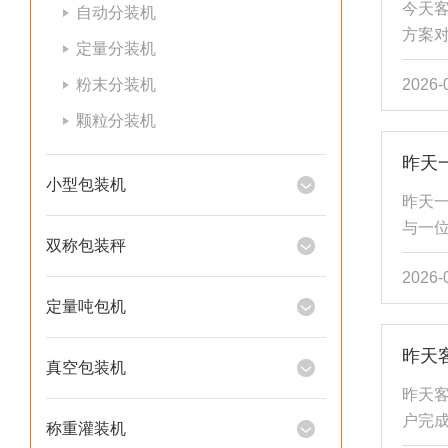
今天客
自动分装机
全防范
方案对
定量分装机
空包
粉末分装机
2026-
抽气系
身，
颗粒分装机
都是
昨天
将严
小型包装机
时私
昨天
地区4
与一
维护。.
双称包装秤
合同
2026-
的持
需求
定量吨包机
化设
昨天
了这
真空包装机
高精度
昨天客
称重误
户完成
称重灌装机
级。