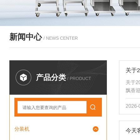
新闻中心
/ NEWS CENTER
关于
产品分类
/ PRODUCT
关于2
飘香
的假期
2026-
通知》
假安排
至6月
分装机
今天
休补班
排与