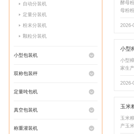
酵母粉
自动分装机
品需
母粉
定量分装机
流进入
机，
粉末分装机
2026-
杆计
理瓶
颗粒分装机
装粉
小型
灌装
小型包装机
定量
小型樟
期等
家生
高灵敏.
双称包装秤
包装
2026-
量包
叶、
定量吨包机
件等
玉米粮
量、
真空包装机
身定
玉米粮
者必
产玉米
称重灌装机
2、机器
包装速