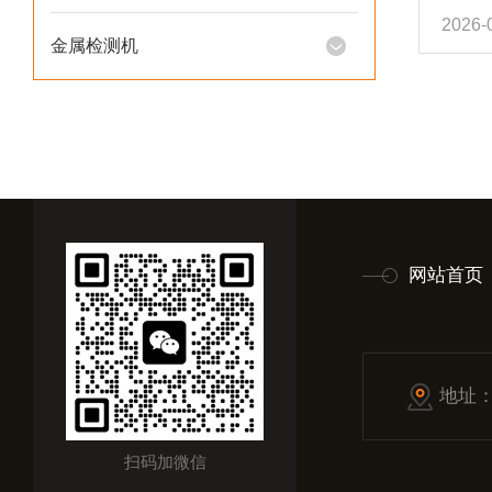
2026-
术、
金属检测机
数、
水稻
等颗粒
管理要
触摸屏
网站首页
地址
扫码加微信