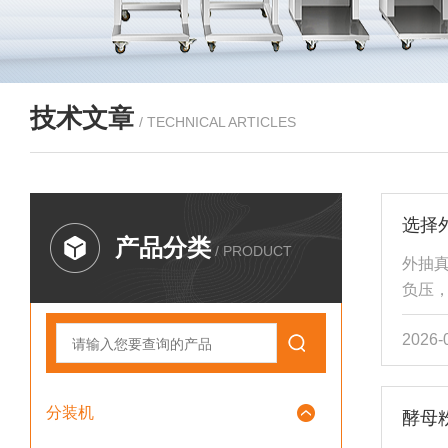
技术文章
/ TECHNICAL ARTICLES
选择
产品分类
/ PRODUCT
外抽
负压
精密
2026-
运输
需求
任务
分装机
酵母
特性
液体