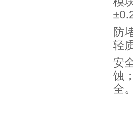
模
±0
防
轻
安全
蚀
全