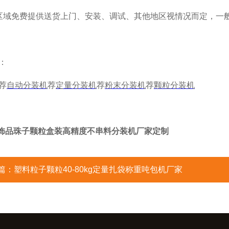
区域免费提供送货上门、安装、调试、其他地区视情况而定，一般
：
荐
自动分装机
荐
定量分装机
荐
粉末分装机
荐
颗粒分装机
IY饰品珠子颗粒盒装高精度不串料分装机厂家定制
篇：
塑料粒子颗粒40-80kg定量扎袋称重吨包机厂家