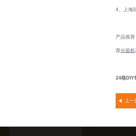
4、上海
产品推荐
荐
分装机
24格D
上一