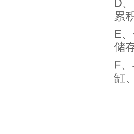
D
累
E
储
F
缸