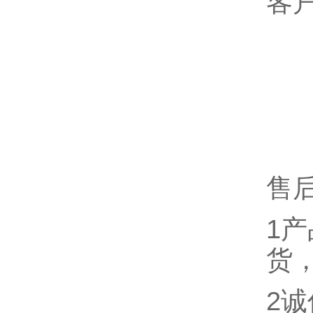
客
售
1
货
2