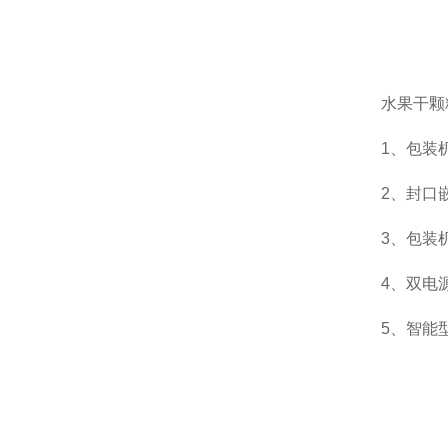
水果干颗
1、包装
2、封口
3、包装
4、双电
5、智能