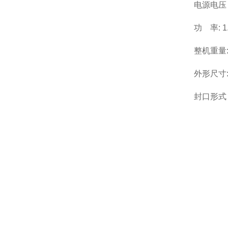
电源电压 
功 率: 1
整机重量:
外形尺寸:
封口形式