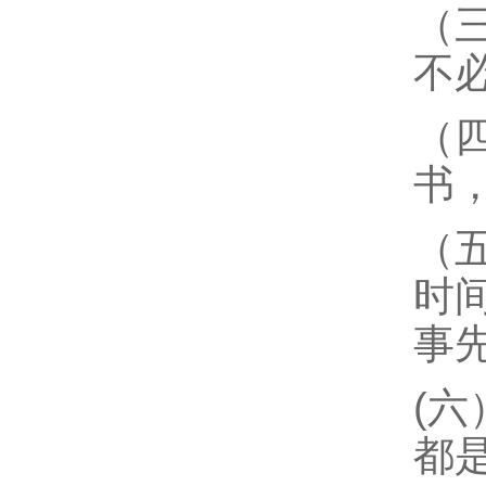
（
不
（
书
（
时
事
(
都