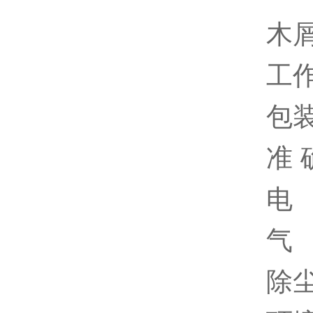
木
工作
包装
准 
电 
气 
除尘