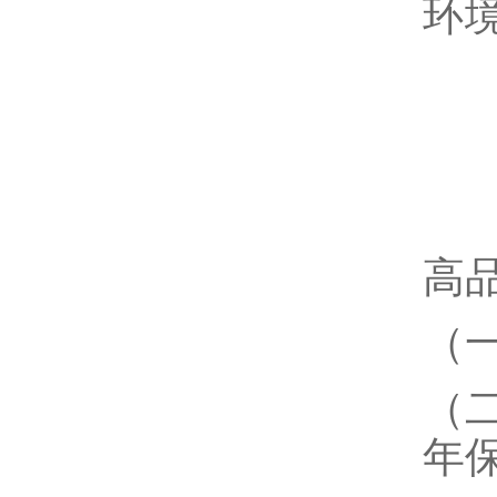
环境
高
（
（
年