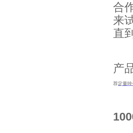
合
来
直
产
荐
定量吨
1