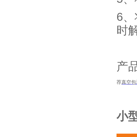
6
时
产
荐
真空包
小