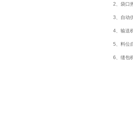
2、袋口
3、自动
4、输送
5、料位
6、缝包