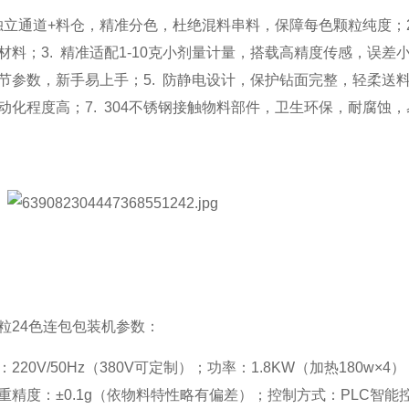
4色独立通道+料仓，精准分色，杜绝混料串料，保障每色颗粒纯度
材料；3. 精准适配1-10克小剂量计量，搭载高精度传感，误差
节参数，新手易上手；5. 防静电设计，保护钻面完整，轻柔送料
动化程度高；7. 304不锈钢接触物料部件，卫生环保，耐腐蚀
粒24色连包包装机参数：
220V/50Hz（380V可定制）；功率：1.8KW（加热180w×4
重精度：±0.1g（依物料特性略有偏差）；控制方式：PLC智