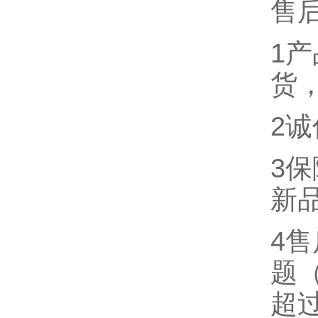
售
1
货
2
3
新
4
题
超