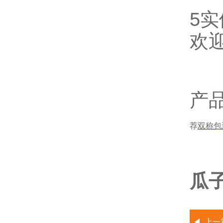
5
欢
产
荐
双称包
瓜子
上一