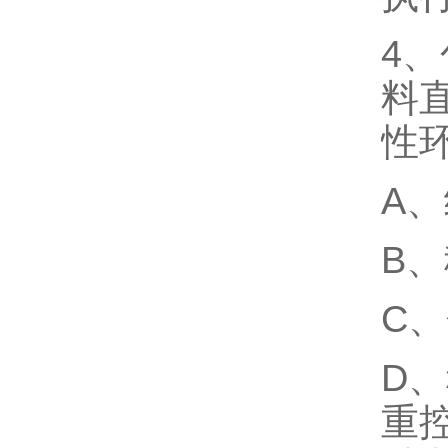
4
料
性
A
B
C
D
重