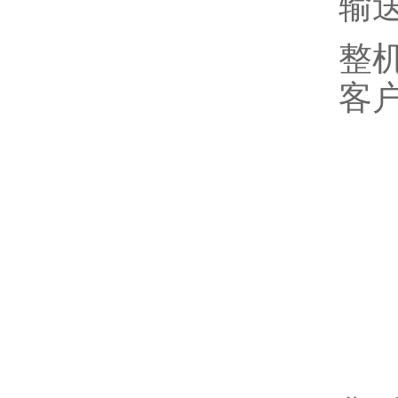
输送
整机
客