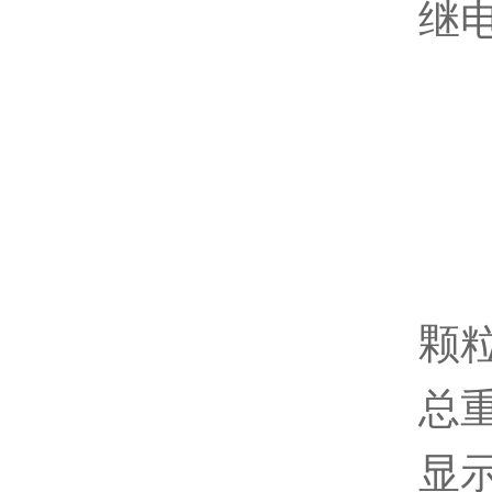
继
颗
总重
显示