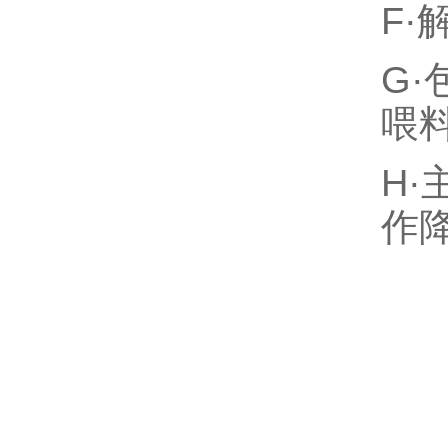
F
G
喂
H
作