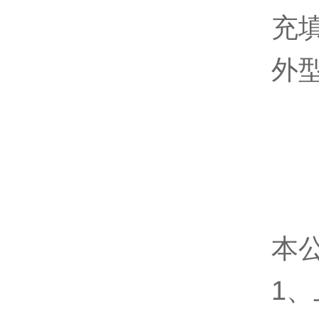
充
外型
本
1