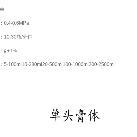
0W
.4-0.6MPa
10-30瓶/分钟
：≦±1%
100ml10-280ml20-500ml100-1000ml200-2500ml