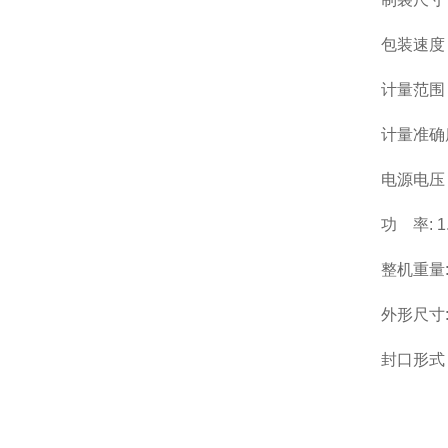
包装速度 ：
计量范围 
计量准确度
电源电压 
功 率: 1
整机重量:
外形尺寸:
封口形式