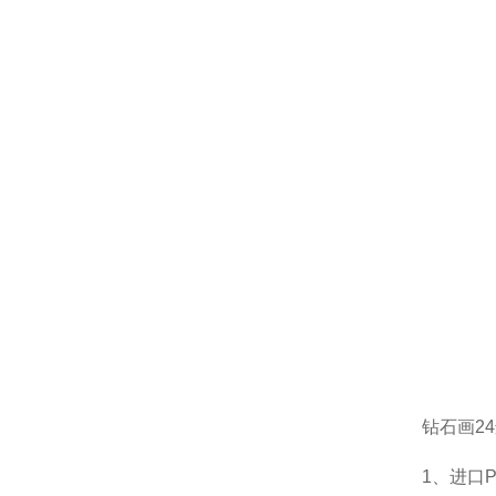
钻石画2
1、进口