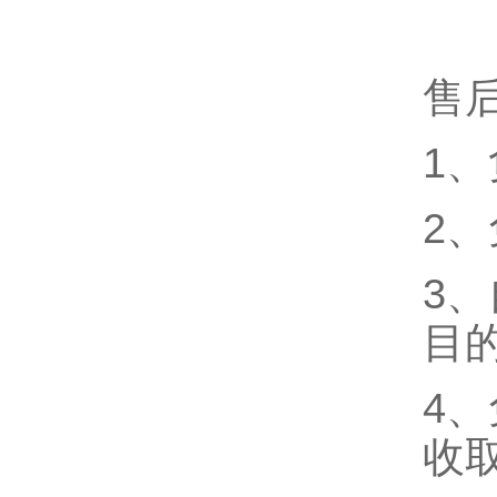
售
1
2
3
目
4
收