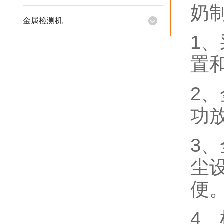
奶
金属检测机
1
置
2
功
3
尘
便
4