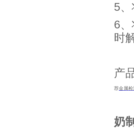
5
6
时
产
荐
金属检
奶