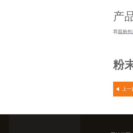
产
荐
双称包
粉
上一