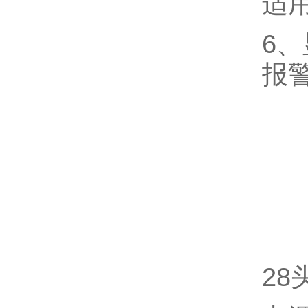
适
6
报
2