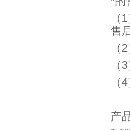
*
（
售
（
（
（
产