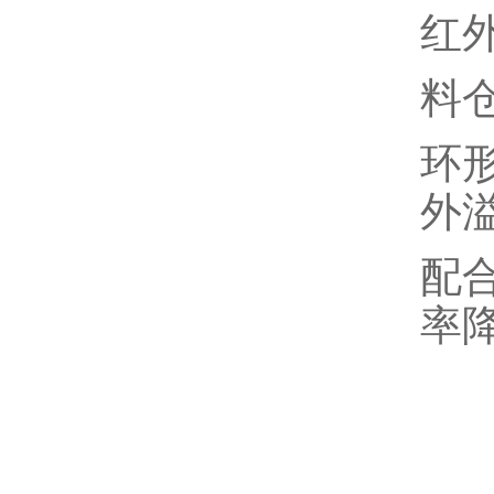
红
料
环
外
配
率