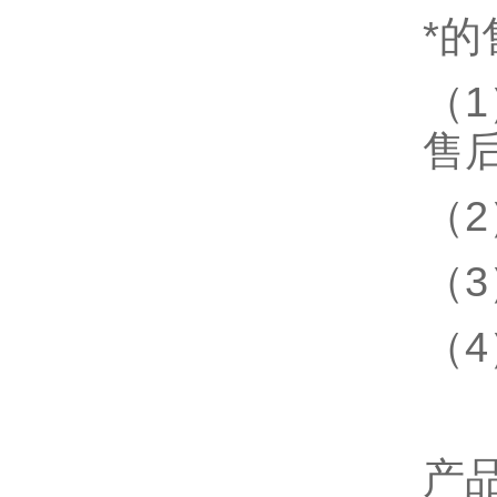
*
（
售
（
（
（
产