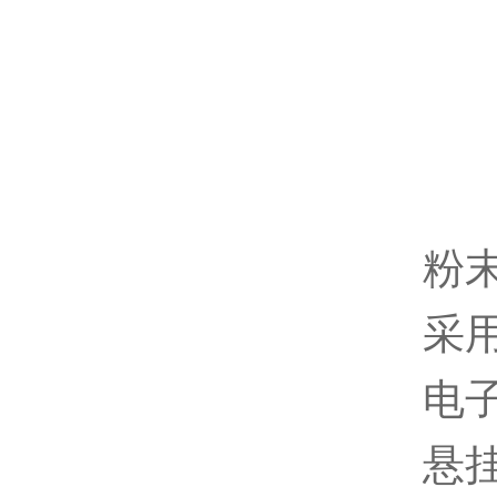
粉
采
电
悬