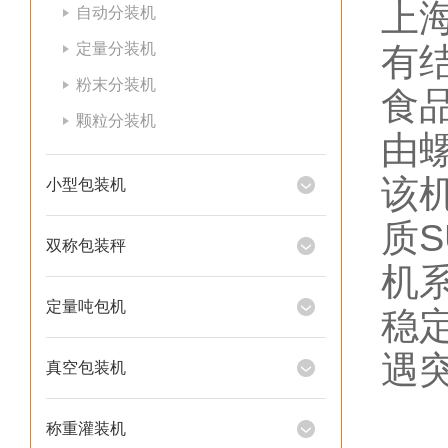
上
自动分装机
定量分装机
有
粉末分装机
食
颗粒分装机
由
该
小型包装机
质
双称包装秤
机
定量吨包机
稳
遇
真空包装机
称重灌装机