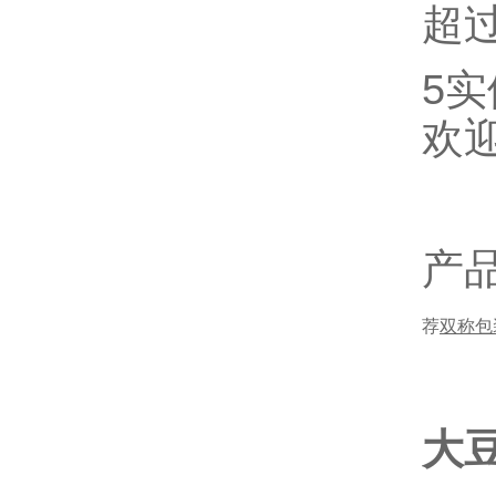
超
5
欢
产
荐
双称包
大豆