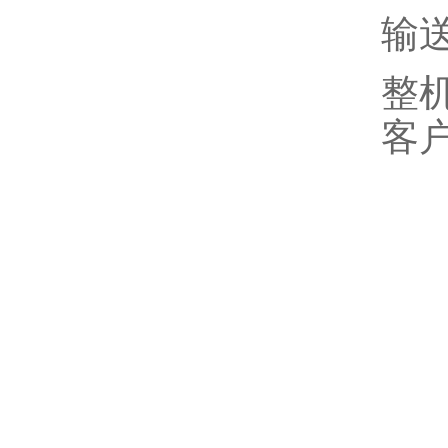
输送
整机
客