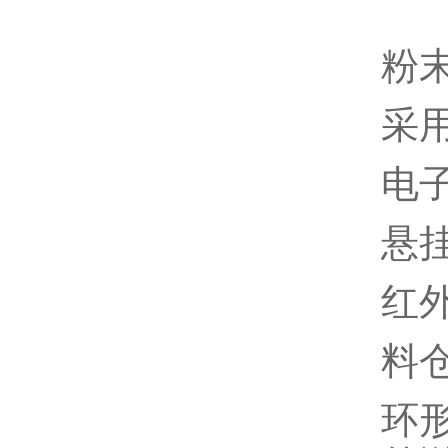
粉
采
电
悬
红
料
环