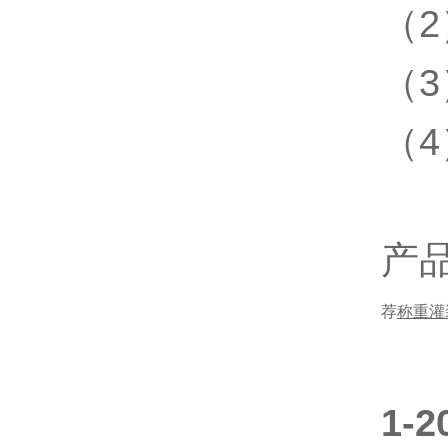
（
（
（
产
荐
称重灌
1