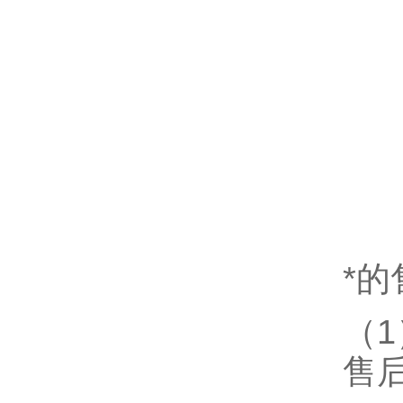
*
（
售