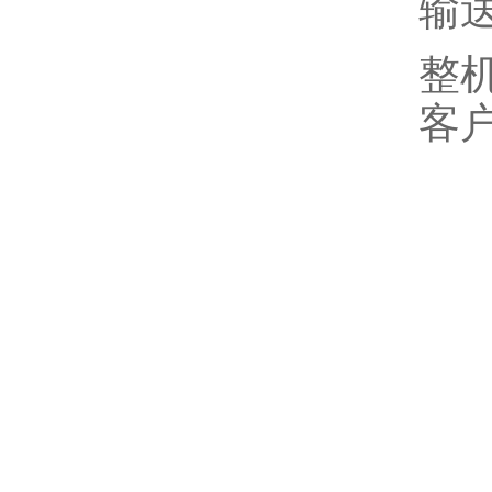
输送
整机
客