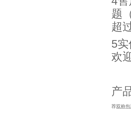
4
题
超
5
欢
产
荐
双称包