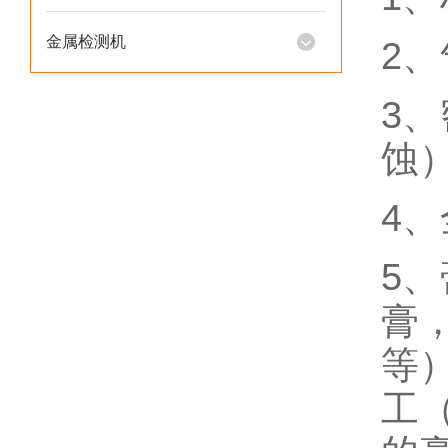
金属检测机
2、
3
蚀
4
5
膏
等
工