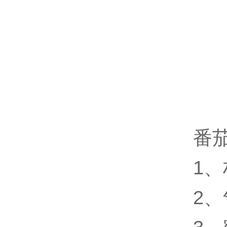
番
1、
2、