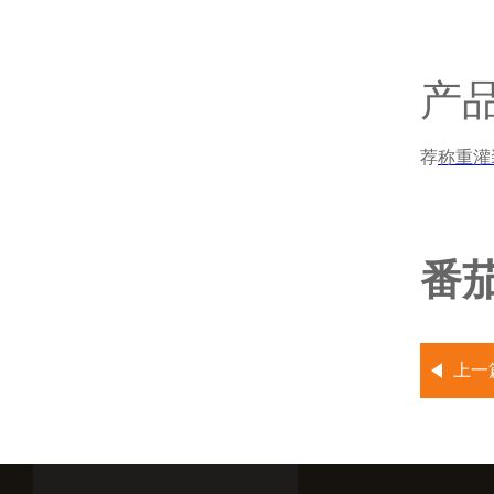
产
荐
称重灌
番茄
上一