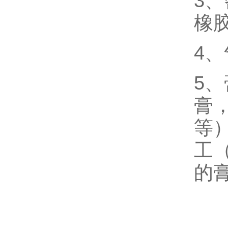
3
橡
4
5
膏
等
工
的