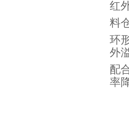
红
料
环
外
配
率