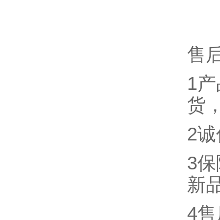
售
1
货
2
3
新
4