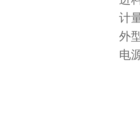
计
外型
电源