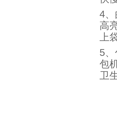
4
高
上
5
包
卫