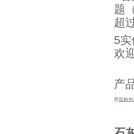
题
超
5
欢
产
荐
双称包
石