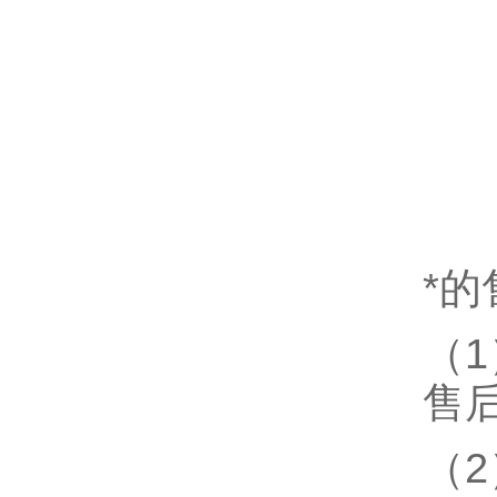
*
（
售
（