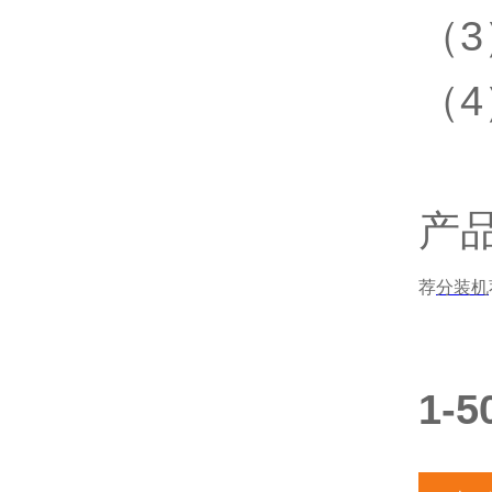
（
（
产
荐
分装机
1