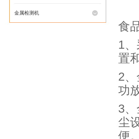
金属检测机
食
1
置
2
功
3
尘
便