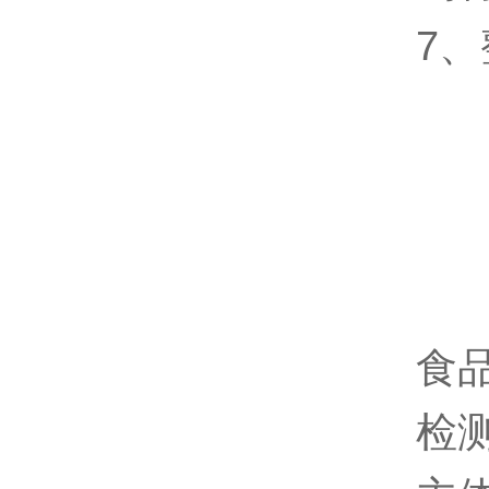
7、
食
检测