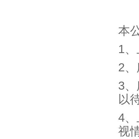
本
1
2
3
以
4
视