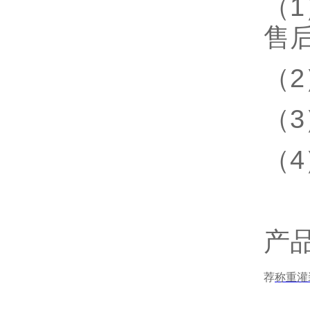
（
售
（
（
（
产
荐
称重灌