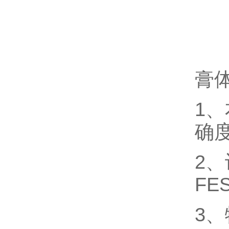
膏
1
确
2
FE
3