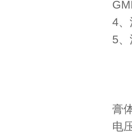
GM
4
5
膏
电压