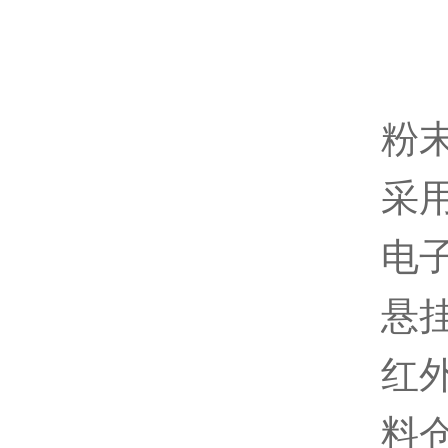
粉
采
电
悬
红
料