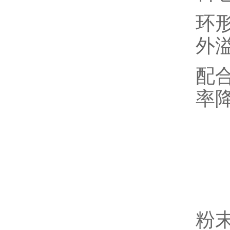
环
外
配
率
粉