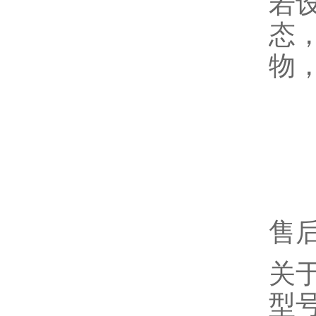
若
态
物
售
关
型