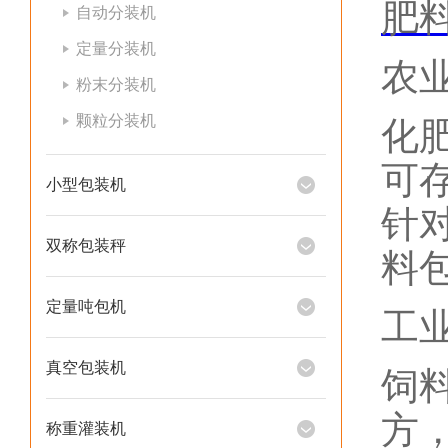
肥
自动分装机
定量分装机
农
粉末分装机
颗粒分装机
化
可存
小型包装机
针
双称包装秤
料包
定量吨包机
工
真空包装机
饲
方，
称重灌装机