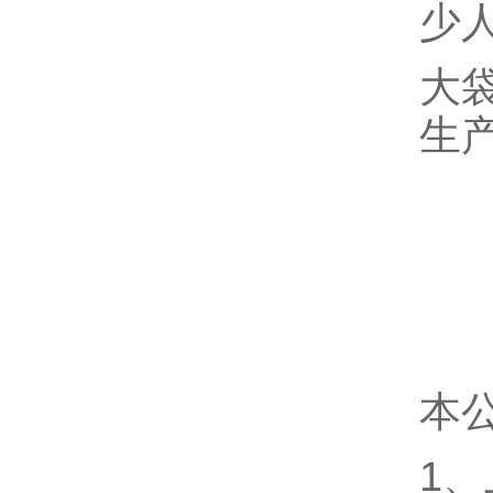
少人
大袋
生
本
1