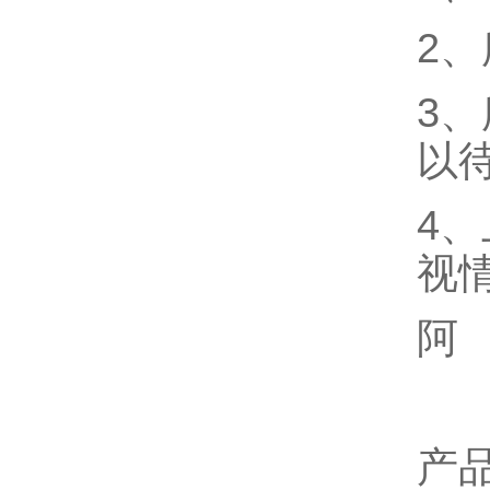
2
3
以
4
视
阿
产