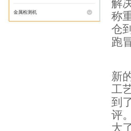
解
金属检测机
称
仓
跑
新
工
到
评
大