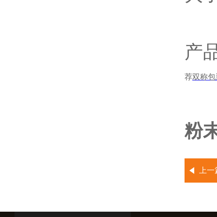
产
荐
双称包
粉
上一