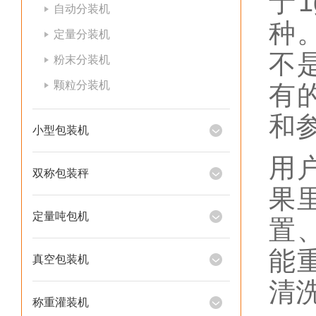
于
自动分装机
种
定量分装机
不
粉末分装机
颗粒分装机
有
和
小型包装机
用
双称包装秤
果
定量吨包机
置
能
真空包装机
清
称重灌装机