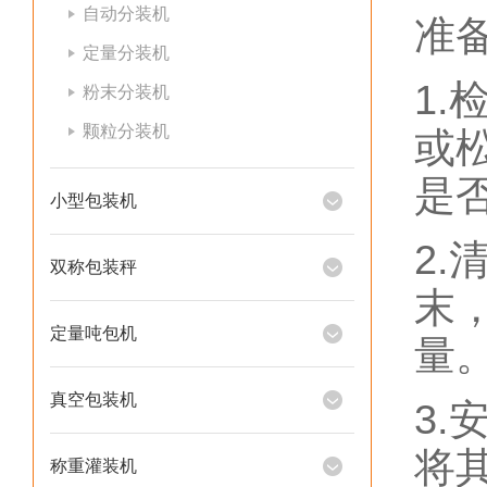
自动分装机
准
定量分装机
1.
粉末分装机
颗粒分装机
或
是
小型包装机
2
双称包装秤
末
定量吨包机
量
真空包装机
3
将
称重灌装机