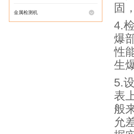
固
金属检测机
4
爆
性
生
5
表
般
允