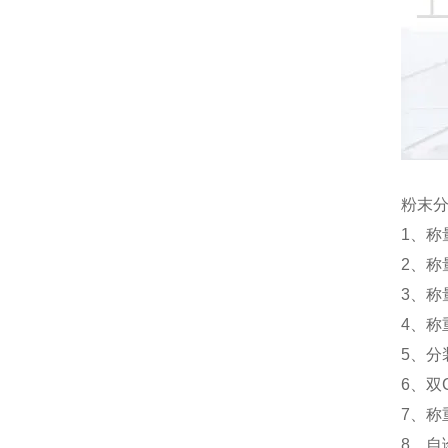
粉末
1、称
2、称
3、称
4、称
5、分
6、双
7、
8、自