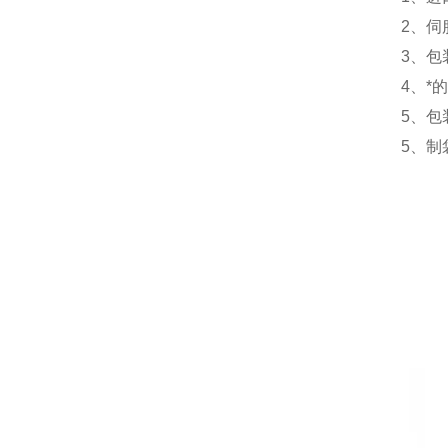
2、
3、
4、*
5、
5、