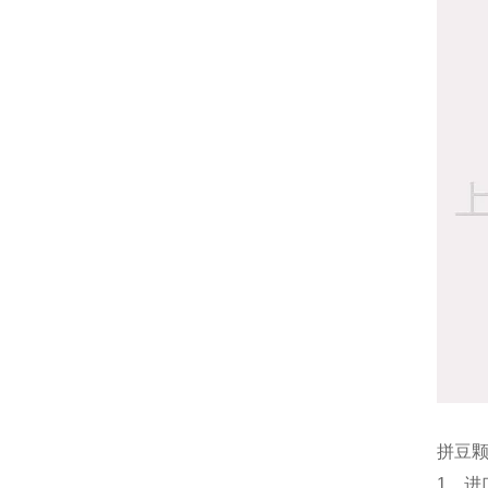
拼豆颗
1、进