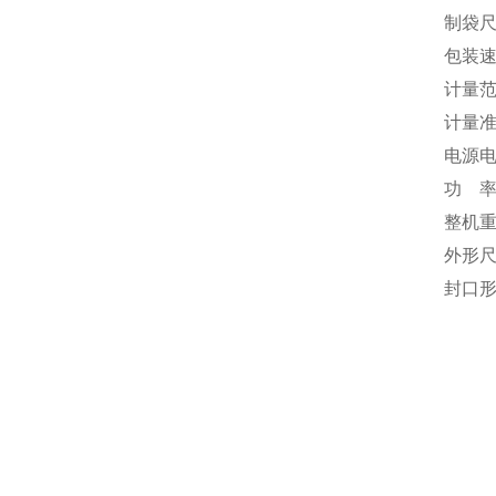
制袋尺
包装速度
计量范围
计量准确
电源电压
功 率:
整机重
外形尺
封口