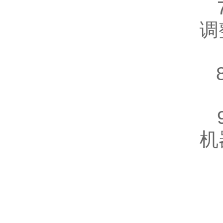
7
调
8
9
机