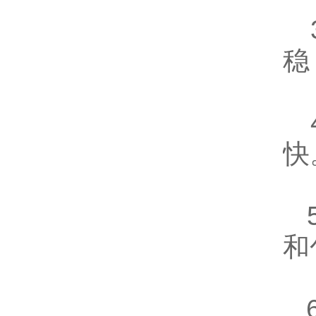
3
稳
4
快
5
和
6