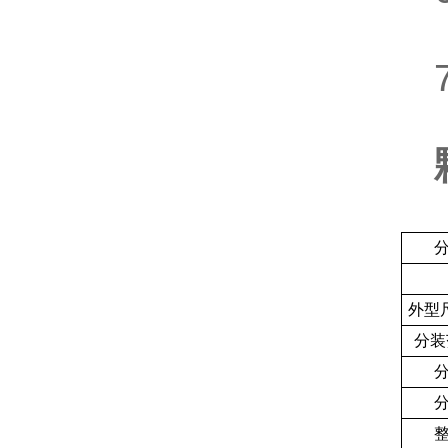
7
外型
分装